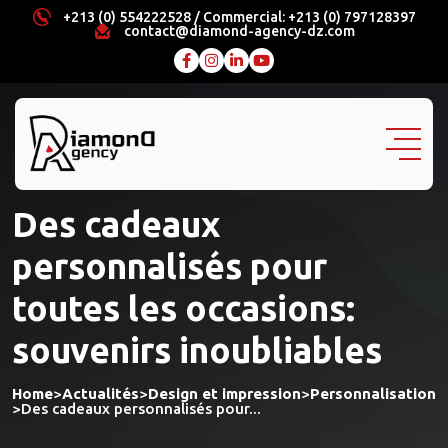
Skip
+213 (0) 554222528 / Commercial: +213 (0) 797128397
contact@diamond-agency-dz.com
to
content
Des cadeaux
personnalisés pour
toutes les occasions:
souvenirs inoubliables
Home
>
Actualités
>
Design et impression
>
Personnalisation
>
Des cadeaux personnalisés pour...