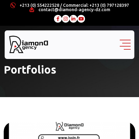
Skip
+213 (0) 554222528 / Commercial: +213 (0) 797128397
contact@diamond-agency-dz.com
to
content
Portfolios